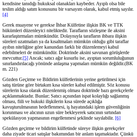
kendisine tanıdığı hukuksal olanakları kaybeder. Ayıplı olsa bile
teslim aldığı satım konusunu bir varsayım olarak, kabul etmiş sayılır.
[4]
Gerek muayene ve gerekse İhbar Külfetine ilişkin BK ve TTK
hükümleri düzenleyici niteliktedir. Tarafların sözleşme ile aksini
kararlaştırmaları mümkündür. Dolayısıyla tarafların ihbara ilişkin
süreleri uzatmaları ya da kısaltmaları mümkün olduğu gibi taraflar
ayıbın niteliğine göre kanundan farklı bir düzenlemeyi kabul
edebilmeleri de mümkündür. Doktrinde aksini savunan görüşlerde
mevcuttur.
[5]
Ancak; satıcı ağır kusurlu ise, ayıptan sorumluluğunun
sınırlandırılacağı yönünde anlaşma yapmaları mümkün değildir.(BK
m. 221)
Gözden Geçirme ve Bildirim külfetlerinin yerine getirilmesi için
satış türüne göre birtakım kısa süreler kabul edilmiştir. Söz konusu
sürelerin kısa olarak düzenlenmiş olması doktrinde bazı gerekçelerle
açıklanmaktadır. Bunlar; Satıcı açısından ispat kolaylığı sağlanmış
olması, fiili ve hukuki ilişkilerin kısa sürede açıklığa
kavuşturulmasının hedeflenmesi, iş hayatındaki işlem güvenliğinin
korunması ve alıcının uzun süre bekleyerek satıcının sırtından
spekülasyon yapmasının engellenmesi şeklinde sayılabilir.
[6]
Gözden geçirme ve bildirim külfetinde süreye ilişkin gerekçeler
daha ziyade ticari satışlar bakımından bir anlam taşımaktadır. Çünkü