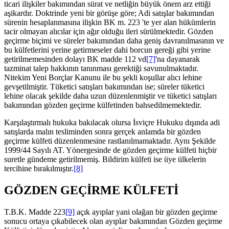
ticari ilişkiler bakımından sürat ve netliğin büyük önem arz ettiği
aşikardır. Doktrinde yeni bir görüşe göre; Adi satışlar bakımından
sürenin hesaplanmasına ilişkin BK m. 223 'te yer alan hükümlerin
tacir olmayan alıcılar için ağır olduğu ileri sürülmektedir. Gözden
geçirme biçimi ve süreler bakımından daha geniş davranılmasının ve
bu külfetlerini yerine getirmeseler dahi borcun gereği gibi yerine
getirilmemesinden dolayı BK madde 112 vd
[7]
'na dayanarak
tazminat talep hakkının tanınması gerektiği savunulmaktadır.
Nitekim Yeni Borçlar Kanunu ile bu şekli koşullar alıcı lehine
gevşetilmiştir. Tüketici satışları bakımından ise; süreler tüketici
lehine olacak şekilde daha uzun düzenlenmiştir ve tüketici satışları
bakımından gözden geçirme külfetinden bahsedilmemektedir.
Karşılaştırmalı hukuka bakılacak olursa İsviçre Hukuku dışında adi
satışlarda malın tesliminden sonra gerçek anlamda bir gözden
geçirme külfeti düzenlenmesine rastlanılmamaktadır. Aynı Şekilde
1999/44 Sayılı AT. Yönergesinde de gözden geçirme külfeti hiçbir
suretle gündeme getirilmemiş. Bildirim külfeti ise üye ülkelerin
tercihine bırakılmıştır.
[8]
GÖZDEN GEÇİRME KÜLFETİ
T.B.K. Madde 223
[9]
açık ayıplar yani olağan bir gözden geçirme
sonucu ortaya çıkabilecek olan ayıplar bakımından Gözden geçirme