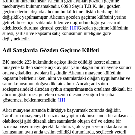
Külfetini düzenlemiştir. Alıcının gizli ayıpları gözden geçirme
mecburiyeti bulunmamaktadır. 6098 Sayılı T.B.K. ile , gözden
geçirme terimi dışında alıcının bu külfetine ilişkin herhangi bir
değişiklik yapılmamıştır. Alıcının gözden geçirme külfetini yerine
getirebilmesi için satılanda fiilen ve doğrudan doğruya tasarruf
edebilecek duruma girmesi gerekir.
[10]
Gözden geçirme külfetinin
süresi, şartları ve kapsamı satış konusunun niteliğine göre
değişmektedir.
Adi Satışlarda Gözden Geçirme Külfeti
BK madde 223 hükmünde açıkça ifade edildiği üzere; alıcının
muayene külfeti sadece açık ayıplar yani olağan bir muayene sonucu
ortaya çıkabilen ayıplara ilişkindir. Alıcının muayene külfetinin
kapsamı belirlenir iken, alım ve satımlardaki olağan uygulamalar ve
satım konusunun doğası dikkate alınır. Ancak; adi satım
sözleşmesindeki alıcıdan ayıbın araştırılmasında ortalama dikkatli bir
alıcının göstermesi gereken özenin ötesinde yoğun bir çaba
göstermesi beklenmemelidir.
[11]
Alıcı muayene sırsında bilirkişiye başvurmak zorunda değildir.
Tarafların muayeneyi bir uzmana yaptırmak hususunda bir anlaşması
olabileceği gibi düzenli alım satımlarda oluşan örf ve adette bir
uzmana başvurmayı gerekli kılabilir. Çok sayıda ve miktarda satım
konusunun aynı anda teslim edildiği durumlarda, seçilecek yeterli