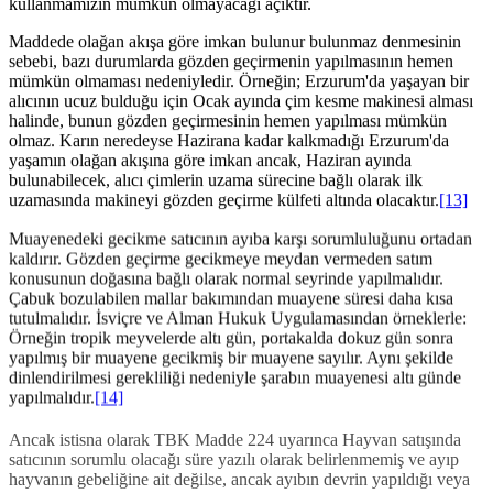
kullanmamızın mümkün olmayacağı açıktır.
Maddede olağan akışa göre imkan bulunur bulunmaz denmesinin
sebebi, bazı durumlarda gözden geçirmenin yapılmasının hemen
mümkün olmaması nedeniyledir. Örneğin; Erzurum'da yaşayan bir
alıcının ucuz bulduğu için Ocak ayında çim kesme makinesi alması
halinde, bunun gözden geçirmesinin hemen yapılması mümkün
olmaz. Karın neredeyse Hazirana kadar kalkmadığı Erzurum'da
yaşamın olağan akışına göre imkan ancak, Haziran ayında
bulunabilecek, alıcı çimlerin uzama sürecine bağlı olarak ilk
uzamasında makineyi gözden geçirme külfeti altında olacaktır.
[13]
Muayenedeki gecikme satıcının ayıba karşı sorumluluğunu ortadan
kaldırır. Gözden geçirme gecikmeye meydan vermeden satım
konusunun doğasına bağlı olarak normal seyrinde yapılmalıdır.
Çabuk bozulabilen mallar bakımından muayene süresi daha kısa
tutulmalıdır. İsviçre ve Alman Hukuk Uygulamasından örneklerle:
Örneğin tropik meyvelerde altı gün, portakalda dokuz gün sonra
yapılmış bir muayene gecikmiş bir muayene sayılır. Aynı şekilde
dinlendirilmesi gerekliliği nedeniyle şarabın muayenesi altı günde
yapılmalıdır.
[14]
Ancak istisna olarak TBK Madde 224 uyarınca Hayvan satışında
satıcının sorumlu olacağı süre yazılı olarak belirlenmemiş ve ayıp
hayvanın gebeliğine ait değilse, ancak ayıbın devrin yapıldığı veya
alıcının devralmada temerrüdünün gerçekleştiği günden başlayarak