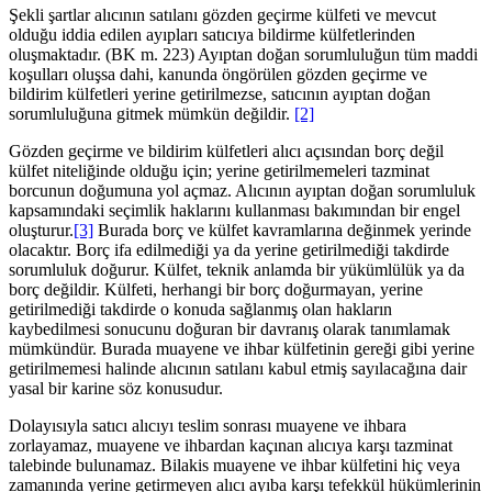
Şekli şartlar alıcının satılanı gözden geçirme külfeti ve mevcut
olduğu iddia edilen ayıpları satıcıya bildirme külfetlerinden
oluşmaktadır. (BK m. 223) Ayıptan doğan sorumluluğun tüm maddi
koşulları oluşsa dahi, kanunda öngörülen gözden geçirme ve
bildirim külfetleri yerine getirilmezse, satıcının ayıptan doğan
sorumluluğuna gitmek mümkün değildir.
[2]
Gözden geçirme ve bildirim külfetleri alıcı açısından borç değil
külfet niteliğinde olduğu için; yerine getirilmemeleri tazminat
borcunun doğumuna yol açmaz. Alıcının ayıptan doğan sorumluluk
kapsamındaki seçimlik haklarını kullanması bakımından bir engel
oluşturur.
[3]
Burada borç ve külfet kavramlarına değinmek yerinde
olacaktır. Borç ifa edilmediği ya da yerine getirilmediği takdirde
sorumluluk doğurur. Külfet, teknik anlamda bir yükümlülük ya da
borç değildir. Külfeti, herhangi bir borç doğurmayan, yerine
getirilmediği takdirde o konuda sağlanmış olan hakların
kaybedilmesi sonucunu doğuran bir davranış olarak tanımlamak
mümkündür. Burada muayene ve ihbar külfetinin gereği gibi yerine
getirilmemesi halinde alıcının satılanı kabul etmiş sayılacağına dair
yasal bir karine söz konusudur.
Dolayısıyla satıcı alıcıyı teslim sonrası muayene ve ihbara
zorlayamaz, muayene ve ihbardan kaçınan alıcıya karşı tazminat
talebinde bulunamaz. Bilakis muayene ve ihbar külfetini hiç veya
zamanında yerine getirmeyen alıcı ayıba karşı tefekkül hükümlerinin