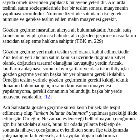
sayıda örnek üzerinden yapılacak muayene yeterlidir. Ard arda
teslimli satım sözleşmelerinde her bir teslim sonrası muayenenin
yapılması zorunludur. Numune üzerinde satımlarda ise gerek
numune ve gerekse teslim edilen malın muayenesi gerekir.
Gözden geçirme masrafları alıcıya ait bulunmaktadır. Ancak; satış
konusunun ayıplı çıkması halinde, alıcı gözden geçirme masraflarını
satıcıdan talep etme hakkına sahiptir (TBK m. 229)
Gözden geçirme yeri malın teslim yeri olarak kabul edilmektedir.
Zira teslim yeri alıcının satım konusu üzerinde doğrudan zilyet
olarak, doğrudan tasarruf olanağına kavuştuğu yerdir. Ancak,
tarafların anlaşması, somut olayın şartları ve olası ticari ihtiyaçlar
gözden geçirme yerinin başka bir yer olmasını gerekli kılabilir.
Örneğin teslim yerinde gözden geçirmenin gerekli kıldığı teknik
donanım bulunmadığı için satım konusunun muayenesi
yapılamıyorsa, gerekli donanımın bulunduğu başka bir yerde
muayene yapılabilir.
[12]
Adi Satışlarda gözden geçirme süresi kesin bir şekilde tespit
edilmemiş olup "
imkan bulunur bulunmaz"
yapılması gerektiği ifade
edilmiştir. Örneğin; Ne zaman evleneceği belli olmayan çocuğumuz
için bir buzdolabı alarak, bunu bir odada yıllarca bekletip de
sonunda nihayet çocuğumuz evlendikten sonra fişe taktığımızda
çalışmadığını fark edersek, artık ayıptan doğan haklarımızı