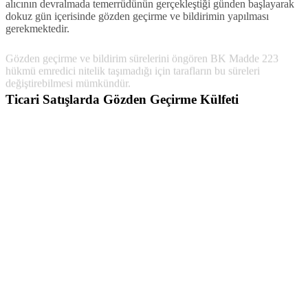
dokuz gün içerisinde gözden geçirme ve bildirimin yapılması
gerekmektedir.
Gözden geçirme ve bildirim sürelerini öngören BK Madde 223
hükmü emredici nitelik taşımadığı için tarafların bu süreleri
değiştirebilmesi mümkündür.
Ticari Satışlarda Gözden Geçirme Külfeti
Ticari satışlar bakımından süreler kısa olup kesin olarak
belirtilmektedir. T.T.K. Madde 23/1-c uyarınca; teslim sırasında
olağan bir inceleme ile ortaya çıkabilecek açık ayıplar bakımından 8
günlük bir gözden geçirme süresi öngörülmüştür. Sözleşmenin
kurulma anında fark edilen aşikar ayıpların sorumluluğa yol
açmayacağı açık olmakla beraber (T.B.K. Madde 222 ) ticari satışlar
bakımından sözleşmenin kurulduğu anda daha fark edilmemiş ve
fakat teslim anında fark edilen aşikar ayıplar için iki günlük olağan
inceleme süresi tanınmıştır.
TTK Madde 23 'te gözden geçirme ve bildirim sürelerinin
değiştirilmesine ilişkin bir düzenleme yer almamaktadır. Bu sürelerin
hak düşürücü süre mi yoksa zamanaşımı süresi mi olduğu hususu
Doktrinde tartışmalıdır. Kanaatimiz; bu sürelerin hak düşürücü
süreler olduğu yönündedir ve değiştirilmeleri mümkün değildir.